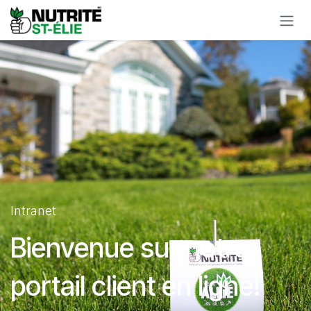
Se rendre au contenu
Intranet
Bienvenue sur notre
portail client en ligne!