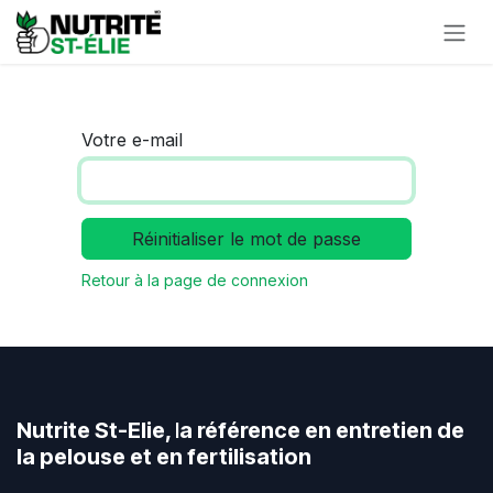
Se rendre au contenu
Votre e-mail
Réinitialiser le mot de passe
Retour à la page de connexion
Nutrite St-Elie,
l
a référence en entretien de
la pelouse et en fertilisation